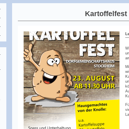
Kartoffelfest
L
Wi
un
a
Mi
wi
Ka
un
kö
h
Au
Ku
r
Fü
vi
L